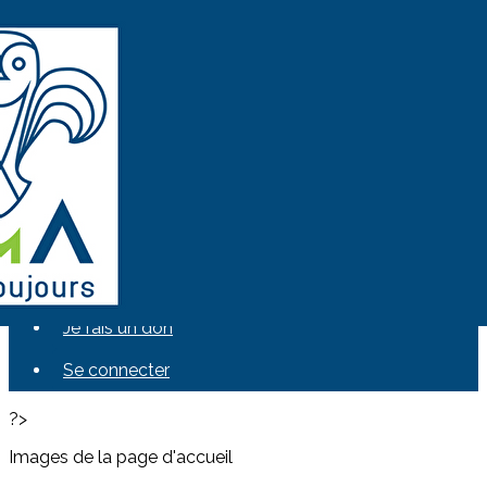
Exporter les lignes sélectionnées
Exporter toutes les colonnes
Exporter uniquement les colonnes affichées
Menu
Ajoutez un logo, un bouton, des réseaux sociaux
Cliquez pour éditer
IAmA
▴
▾
Je deviens Iama
Je fais un don
Se connecter
?>
Images de la page d'accueil